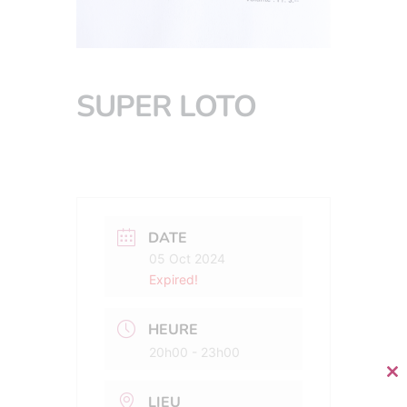
SUPER LOTO
DATE
05 Oct 2024
Expired!
HEURE
20h00 - 23h00
Cl
thi
LIEU