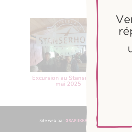
F
Excursion au Stanserhorn,
mai 2025
Site web par
GRAFIIKKA SNC
© 2021 – Tous dr