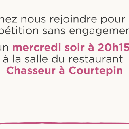
Voyage en Autriche (
2022)
estivités du 60ème
oits réservés