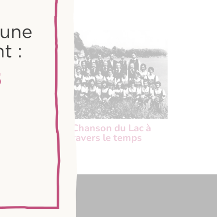
Juin
La Chanson du Lac à
travers le temps